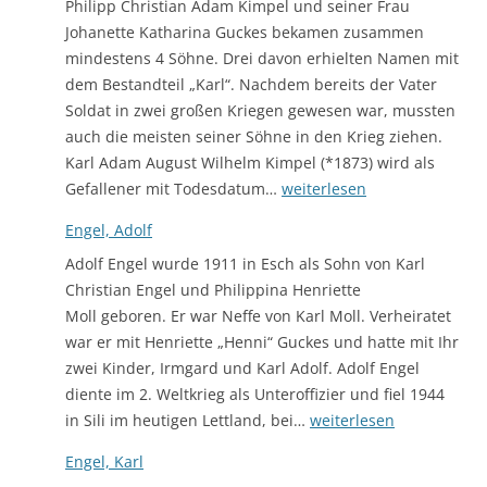
Philipp Christian Adam Kimpel und seiner Frau
Johanette Katharina Guckes bekamen zusammen
mindestens 4 Söhne. Drei davon erhielten Namen mit
dem Bestandteil „Karl“. Nachdem bereits der Vater
Soldat in zwei großen Kriegen gewesen war, mussten
auch die meisten seiner Söhne in den Krieg ziehen.
Karl Adam August Wilhelm Kimpel (*1873) wird als
Die
Gefallener mit Todesdatum…
weiterlesen
Söhne
Engel, Adolf
von
Adolf Engel wurde 1911 in Esch als Sohn von Karl
Adam
Christian Engel und Philippina Henriette
Kimpel
Moll geboren. Er war Neffe von Karl Moll. Verheiratet
war er mit Henriette „Henni“ Guckes und hatte mit Ihr
zwei Kinder, Irmgard und Karl Adolf. Adolf Engel
diente im 2. Weltkrieg als Unteroffizier und fiel 1944
Engel,
in Sili im heutigen Lettland, bei…
weiterlesen
Adolf
Engel, Karl