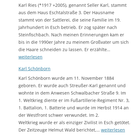
Karl Ries (*1917 +2005), genannt Seller Karl, stammt
aus dem Haus Eschtalstraße 3. Der Hausname
stammt von der Sattlerei, die seine Familie im 19.
Jahrhundert in Esch betrieb. Er zog später nach
Steinfischbach. Nach meinen Erinnerungen kam er
bis in die 1990er Jahre zu meinem Großvater um sich
Karl
die Haare schneiden zu lassen. Er erzählte…
Ries
weiterlesen
Karl Schönborn
Karl Schönborn wurde am 11. November 1884
geboren. Er wurde auch Streußer-Karl genannt und
wohnte in dem Anwesen Schwalbacher Straße 9. Im
1. Weltkrieg diente er im Fußartillerie-Regiment Nr. 3,
1. Battalion, 1. Batterie und wurde im Herbst 1914 an
der Westfront schwer verwundet. Im 2.
Weltkrieg wurde er als einziger Zivilist in Esch getötet.
Karl
Der Zeitzeuge Helmut Wald berichtet,…
weiterlesen
Schönborn