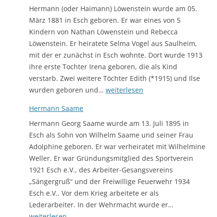
Hermann (oder Haimann) Löwenstein wurde am 05.
März 1881 in Esch geboren. Er war eines von 5
Kindern von Nathan Löwenstein und Rebecca
Löwenstein. Er heiratete Selma Vogel aus Saulheim,
mit der er zunächst in Esch wohnte. Dort wurde 1913
ihre erste Tochter Irena geboren, die als Kind
verstarb. Zwei weitere Töchter Edith (*1915) und Ilse
Hermann
wurden geboren und…
weiterlesen
Löwenstein
Hermann Saame
Hermann Georg Saame wurde am 13. Juli 1895 in
Esch als Sohn von Wilhelm Saame und seiner Frau
Adolphine geboren. Er war verheiratet mit Wilhelmine
Weller. Er war Gründungsmitglied des Sportverein
1921 Esch e.V., des Arbeiter-Gesangsvereins
„Sängergruß“ und der Freiwillige Feuerwehr 1934
Esch e.V.. Vor dem Krieg arbeitete er als
Hermann
Lederarbeiter. In der Wehrmacht wurde er…
Saame
weiterlesen