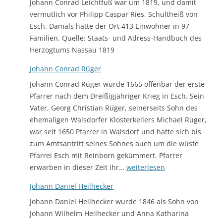
Johann Conrad Leichtfuß war um 1819, und damit
vermutlich vor Philipp Caspar Ries, Schultheiß von
Esch. Damals hatte der Ort 413 Einwohner in 97
Familien. Quelle: Staats- und Adress-Handbuch des
Herzogtums Nassau 1819‎
Johann Conrad Rüger
Johann Conrad Rüger wurde 1665 offenbar der erste
Pfarrer nach dem Dreißigjähriger Krieg in Esch. Sein
Vater, Georg Christian Rüger, seinerseits Sohn des
ehemaligen Walsdorfer Klosterkellers Michael Rüger,
war seit 1650 Pfarrer in Walsdorf und hatte sich bis
zum Amtsantritt seines Sohnes auch um die wüste
Pfarrei Esch mit Reinborn gekümmert. Pfarrer
Johann
erwarben in dieser Zeit ihr…
weiterlesen
Conrad
Johann Daniel Heilhecker
Rüger
Johann Daniel Heilhecker wurde 1846 als Sohn von
Johann Wilhelm Heilhecker und Anna Katharina