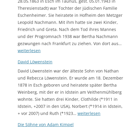
28.05.1863 in Esch im Taunus, gest. 05.01.1943 in
Theresienstadt) war Tochter der jüdischen Familie
Eschenheimer. Sie heiratete in Hofheim den Metzger
Leopold Nachmann. Mit ihm hatte sie zwei Kinder,
Friedrich und Greta. Nach dem Tod ihres Mannes
und der Progromnach 1938 war Bertha Nachmann
Bert
gezwungen nach Frankfurt zu ziehen. Von dort aus…
Nac
weiterlesen
David Löwenstein
David Löwenstein war der älteste Sohn von Nathan
und Rebecca Löwenstein. Er wurde am 18. Dezember
1878 in Esch geboren und heiratete später Bertha
Weinberg, mit der er in Idstein am Veithenmühlberg
wohnte. Sie hatten drei Kinder, Clothilde (*1911 in
Idstein, +2007 in den USA), Norbert (*1914 in Idstein,
David
+ vor 2007) und Ruth (*1923…
weiterlesen
Löwenstein
Die Söhne von Adam Kimpel