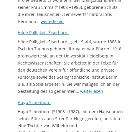
Krone betrieb. Er wohnte in der Mangoldsmühle mit
seiner Frau Emma (*1908 +1983), geborene Schütz,
die ihren Hausnamen „Lennewerts“ mitbrachte.
Herrmann
Hermann…
weiterlesen
Lanz
Hilde Polligkeit-Eiserhardt
Hilde Polligkeit-Eiserhardt, geb. Stahl, wurde 1888 in
Esch im Taunus geboren. Ihr Vater war Pfarrer. 1918
promovierte sie an der Universität Heidelberg in
Rechtswissenschaften. Sie arbeitet in der Folge für
den deutschen Verein für öffentliche und private
Fürsorge sowie das Soziographische Institut Berlin,
u.a. als Sozialarbeiterin. Sie war maßgeblich an der
Hilde
Gestaltung des so genannten…
weiterlesen
Polligkeit-
Hugo Schönborn
Eiserhardt
Hugo Schönborn (*1905 +1987), mit dem Hausnamen
seiner Eltern auch Streußer-Hugo gerufen, heiratete
eine Tochter von Wilhelm und