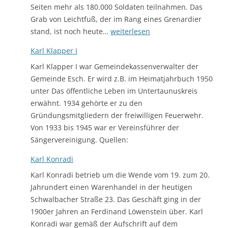
Seiten mehr als 180.000 Soldaten teilnahmen. Das
Grab von Leichtfuß, der im Rang eines Grenardier
Karl
stand, ist noch heute…
weiterlesen
Conrad
Karl Klapper I
Leichtfuß
Karl Klapper I war Gemeindekassenverwalter der
Gemeinde Esch. Er wird z.B. im Heimatjahrbuch 1950
unter Das öffentliche Leben im Untertaunuskreis
erwähnt. 1934 gehörte er zu den
Gründungsmitgliedern der freiwilligen Feuerwehr.
Von 1933 bis 1945 war er Vereinsführer der
Sängervereinigung. Quellen:
Karl Konradi
Karl Konradi betrieb um die Wende vom 19. zum 20.
Jahrundert einen Warenhandel in der heutigen
Schwalbacher Straße 23. Das Geschäft ging in der
1900er Jahren an Ferdinand Löwenstein über. Karl
Konradi war gemäß der Aufschrift auf dem