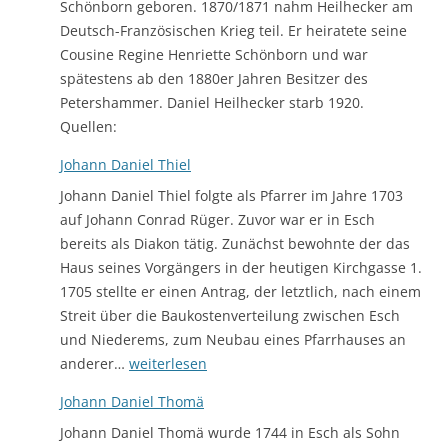
Schönborn geboren. 1870/1871 nahm Heilhecker am
Deutsch-Französischen Krieg teil. Er heiratete seine
Cousine Regine Henriette Schönborn und war
spätestens ab den 1880er Jahren Besitzer des
Petershammer. Daniel Heilhecker starb 1920.
Quellen:
Johann Daniel Thiel
Johann Daniel Thiel folgte als Pfarrer im Jahre 1703
auf Johann Conrad Rüger. Zuvor war er in Esch
bereits als Diakon tätig. Zunächst bewohnte der das
Haus seines Vorgängers in der heutigen Kirchgasse 1.
1705 stellte er einen Antrag, der letztlich, nach einem
Streit über die Baukostenverteilung zwischen Esch
und Niederems, zum Neubau eines Pfarrhauses an
Johann
anderer…
weiterlesen
Daniel
Johann Daniel Thomä
Thiel
Johann Daniel Thomä wurde 1744 in Esch als Sohn