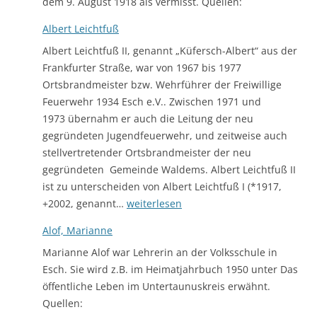
dem 9. August 1918 als vermisst. Quellen:
Albert Leichtfuß
Albert Leichtfuß II, genannt „Küfersch-Albert“ aus der
Frankfurter Straße, war von 1967 bis 1977
Ortsbrandmeister bzw. Wehrführer der Freiwillige
Feuerwehr 1934 Esch e.V.. Zwischen 1971 und
1973 übernahm er auch die Leitung der neu
gegründeten Jugendfeuerwehr, und zeitweise auch
stellvertretender Ortsbrandmeister der neu
gegründeten Gemeinde Waldems. Albert Leichtfuß II
ist zu unterscheiden von Albert Leichtfuß I (*1917,
Albert
+2002, genannt…
weiterlesen
Leichtfuß
Alof, Marianne
Marianne Alof war Lehrerin an der Volksschule in
Esch. Sie wird z.B. im Heimatjahrbuch 1950 unter Das
öffentliche Leben im Untertaunuskreis erwähnt.
Quellen: