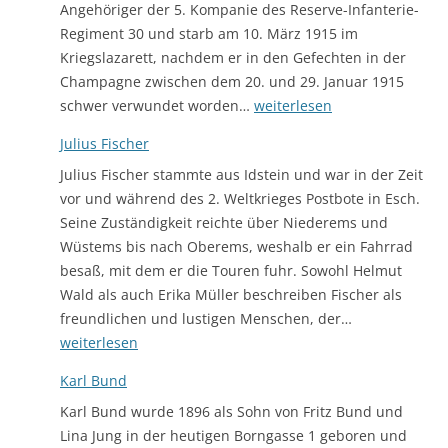
Angehöriger der 5. Kompanie des Reserve-Infanterie-
Regiment 30 und starb am 10. März 1915 im
Kriegslazarett, nachdem er in den Gefechten in der
Champagne zwischen dem 20. und 29. Januar 1915
Julius
schwer verwundet worden…
weiterlesen
Eschenheimer
Julius Fischer
Julius Fischer stammte aus Idstein und war in der Zeit
vor und während des 2. Weltkrieges Postbote in Esch.
Seine Zuständigkeit reichte über Niederems und
Wüstems bis nach Oberems, weshalb er ein Fahrrad
besaß, mit dem er die Touren fuhr. Sowohl Helmut
Wald als auch Erika Müller beschreiben Fischer als
Julius
freundlichen und lustigen Menschen, der…
Fischer
weiterlesen
Karl Bund
Karl Bund wurde 1896 als Sohn von Fritz Bund und
Lina Jung in der heutigen Borngasse 1 geboren und