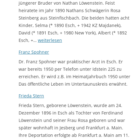
jüngerer Bruder von Nathan Löwenstein. Feist
heiratete im Jahr 1890 Nathans Schwägerin Rosa
Steinberg aus Steinfischbach. Die beiden hatten acht
Kinder, Selma (* 1890 Esch, + 1942 KZ Majdanek),
David (* 1891 Esch, + 1980 New York), Albert (* 1892
Ferdinand
Esch, +…
weiterlesen
Löwenstein
Franz Spohner
Dr. Franz Spohner war praktischer Arzt in Esch. Er
war bereits 1950 per Telefon unter Idstein 225 zu
erreichen. Er wird z.B. im Heimatjahrbuch 1950 unter
Das öffentliche Leben im Untertaunuskreis erwähnt.
Frieda Stern
Frieda Stern, geborene Löwenstein, wurde am 24.
Dezember 1896 in Esch als Tochter von Ferdinand
Löwenstein und seiner Frau Rosa geboren und war
später wohnhaft in Jesberg und Frankfurt a. Main.
Ihre Deportation erfolgte ab Frankfurt a. Main am 11.