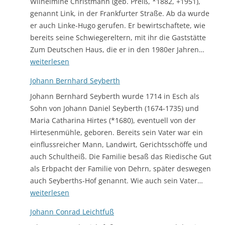
Wilhelmine Christmann (geb. Preiß, *1882, +1951),
genannt Link, in der Frankfurter Straße. Ab da wurde
er auch Linke-Hugo gerufen. Er bewirtschaftete, wie
bereits seine Schwiegereltern, mit ihr die Gaststätte
Hugo
Zum Deutschen Haus, die er in den 1980er Jahren…
Schö
weiterlesen
Johann Bernhard Seyberth
Johann Bernhard Seyberth wurde 1714 in Esch als
Sohn von Johann Daniel Seyberth (1674-1735) und
Maria Catharina Hirtes (*1680), eventuell von der
Hirtesenmühle, geboren. Bereits sein Vater war ein
einflussreicher Mann, Landwirt, Gerichtsschöffe und
auch Schultheiß. Die Familie besaß das Riedische Gut
als Erbpacht der Familie von Dehrn, später deswegen
Johan
auch Seyberths-Hof genannt. Wie auch sein Vater…
Bernh
weiterlesen
Seybe
Johann Conrad Leichtfuß