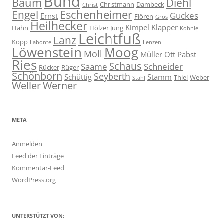
Bund
Baum
Diehl
Christmann
Dambeck
Christ
Eschenheimer
Engel
Guckes
Ernst
Flören
Gros
Heilhecker
Kimpel
Klapper
Hahn
Hölzer
Jung
Kohnle
Leichtfuß
Lanz
Kopp
Labonte
Lenzen
Moog
Löwenstein
Moll
Müller
Ott
Pabst
Ries
Schaus
Saame
Schneider
Rücker
Rüger
Schönborn
Seyberth
Schüttig
Stamm
Thiel
Weber
Stahl
Weller
Werner
META
Anmelden
Feed der Einträge
Kommentar-Feed
WordPress.org
UNTERSTÜTZT VON: