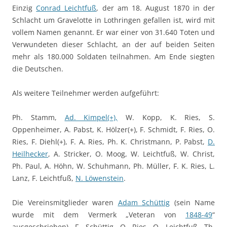
Einzig
Conrad Leichtfuß
, der am 18. August 1870 in der
Schlacht um Gravelotte in Lothringen gefallen ist, wird mit
vollem Namen genannt. Er war einer von 31.640 Toten und
Verwundeten dieser Schlacht, an der auf beiden Seiten
mehr als 180.000 Soldaten teilnahmen. Am Ende siegten
die Deutschen.
Als weitere Teilnehmer werden aufgeführt:
Ph. Stamm,
Ad. Kimpel(+),
W. Kopp, K. Ries, S.
Oppenheimer, A. Pabst, K. Hölzer(+), F. Schmidt, F. Ries, O.
Ries, F. Diehl(+), F. A. Ries, Ph. K. Christmann, P. Pabst,
D.
Heilhecker
, A. Stricker, O. Moog, W. Leichtfuß, W. Christ,
Ph. Paul, A. Höhn, W. Schuhmann, Ph. Müller, F. K. Ries, L.
Lanz, F. Leichtfuß,
N. Löwenstein
.
Die Vereinsmitglieder waren
Adam Schüttig
(sein Name
wurde mit dem Vermerk „Veteran von
1848-49
“
ausgeschrieben), F. Schüttig, O. Ries, O. Leichtfuß, Th.