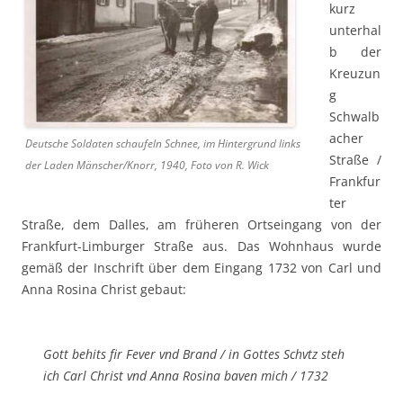
kurz
unterhal
b der
Kreuzun
g
Schwalb
acher
Deutsche Soldaten schaufeln Schnee, im Hintergrund links
Straße /
der Laden Mänscher/Knorr, 1940, Foto von R. Wick
Frankfur
ter
Straße, dem Dalles, am früheren Ortseingang von der
Frankfurt-Limburger Straße aus. Das Wohnhaus wurde
gemäß der Inschrift über dem Eingang 1732 von Carl und
Anna Rosina Christ gebaut:
Gott behits fir Fever vnd Brand / in Gottes Schvtz steh
ich Carl Christ vnd Anna Rosina baven mich / 1732