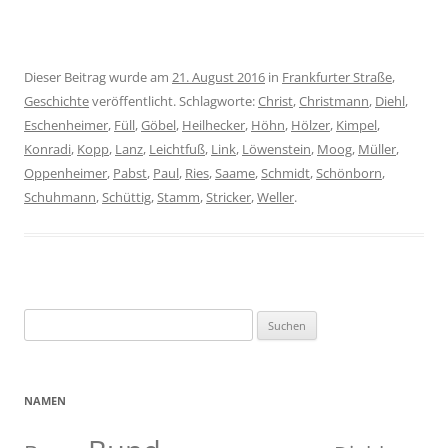
Dieser Beitrag wurde am
21. August 2016
in
Frankfurter Straße
,
Geschichte
veröffentlicht. Schlagworte:
Christ
,
Christmann
,
Diehl
,
Eschenheimer
,
Füll
,
Göbel
,
Heilhecker
,
Höhn
,
Hölzer
,
Kimpel
,
Konradi
,
Kopp
,
Lanz
,
Leichtfuß
,
Link
,
Löwenstein
,
Moog
,
Müller
,
Oppenheimer
,
Pabst
,
Paul
,
Ries
,
Saame
,
Schmidt
,
Schönborn
,
Schuhmann
,
Schüttig
,
Stamm
,
Stricker
,
Weller
.
Suche
nach:
NAMEN