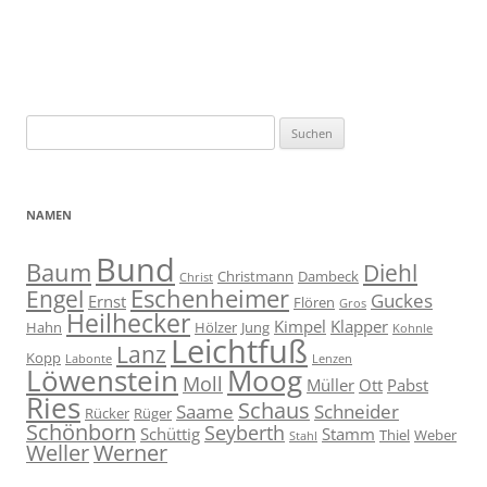
Suche
nach:
NAMEN
Bund
Baum
Diehl
Christmann
Dambeck
Christ
Eschenheimer
Engel
Guckes
Ernst
Flören
Gros
Heilhecker
Kimpel
Klapper
Hahn
Hölzer
Jung
Kohnle
Leichtfuß
Lanz
Kopp
Labonte
Lenzen
Moog
Löwenstein
Moll
Müller
Ott
Pabst
Ries
Schaus
Saame
Schneider
Rücker
Rüger
Schönborn
Seyberth
Schüttig
Stamm
Thiel
Weber
Stahl
Weller
Werner