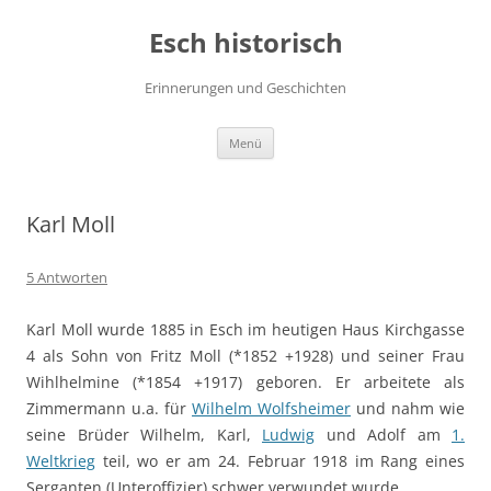
Zum
Inhalt
Esch historisch
springen
Erinnerungen und Geschichten
Menü
Karl Moll
5 Antworten
Karl Moll wurde 1885 in Esch im heutigen Haus Kirchgasse
4 als Sohn von Fritz Moll (*1852 +1928) und seiner Frau
Wihlhelmine (*1854 +1917) geboren. Er arbeitete als
Zimmermann u.a. für
Wilhelm Wolfsheimer
und nahm wie
seine Brüder Wilhelm, Karl,
Ludwig
und Adolf am
1.
Weltkrieg
teil, wo er am 24. Februar 1918 im Rang eines
Serganten (Unteroffizier) schwer verwundet wurde.