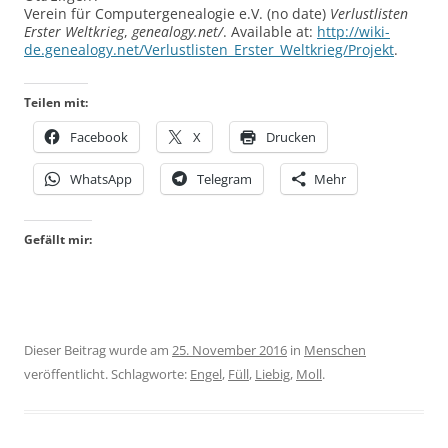
Verein für Computergenealogie e.V. (no date)
Verlustlisten
Erster Weltkrieg
,
genealogy.net/
. Available at:
http://wiki-
de.genealogy.net/Verlustlisten_Erster_Weltkrieg/Projekt
.
Teilen mit:
Facebook
X
Drucken
WhatsApp
Telegram
Mehr
Gefällt mir:
Dieser Beitrag wurde am
25. November 2016
in
Menschen
veröffentlicht. Schlagworte:
Engel
,
Füll
,
Liebig
,
Moll
.