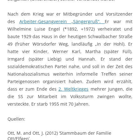
Nach dem Krieg war er Mitbegründer und Vorsitzender
des
Arbeiter-Gesangverein „Sängergruß“.
Er war mit
Wilhelmine Luise Engel (*1892, +1972) verheiratet und
baute 1929 das Haus in der heutigen Schwalbacher Straße
49 (früher Wörsdorfer Weg, landläufig „In der Hohl). Er
hatte vier Kinder, Werner Karl, Martha (später Füll),
Irmgard (später Liebig) und Hannah. Er stand der
sozialdemokratischen Partei nahe, und soll in der Zeit des
Nationalsozialismus weiterhin informelle Treffen seiner
Parteigenossen organisiert haben. Zudem wird erzählt,
dass er zum Ende des
2. Weltkrieges
mehrer Jungen, die
die SS zur Mitarbeit im Volkssturm zwingen wollte,
versteckte. Er starb 1955 mit 70 Jahren.
Quellen:
Ott, M. and Ott, J. (2012) ‘Stammbaum der Familie
Ott/Elfgen’.