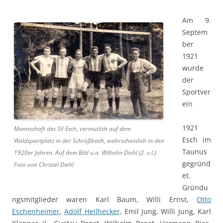
Am 9.
Septem
ber
1921
wurde
der
Sportver
ein
1921
Mannschaft des SV Esch, vermutlich auf dem
Esch im
Waldsportplatz in der Schrößbach, wahrscheinlich in den
Taunus
1920er Jahren. Auf dem Bild u.a. Wilhelm Diehl (2. v.l.).
gegründ
Foto von Christel Diehl
et.
Gründu
ngsmitglieder waren Karl Baum, Willi Ernst,
Otto
Eschenheimer
,
Adolf Heilhecker
, Emil Jung, Willi Jung, Karl