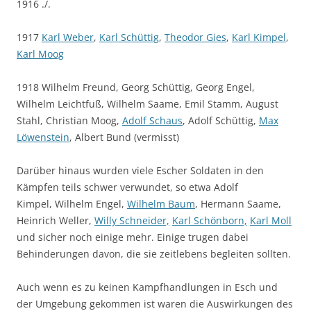
1916 ./.
1917
Karl Weber
,
Karl Schüttig
,
Theodor Gies
,
Karl Kimpel
,
Karl Moog
1918 Wilhelm Freund, Georg Schüttig, Georg Engel,
Wilhelm Leichtfuß, Wilhelm Saame, Emil Stamm, August
Stahl, Christian Moog,
Adolf Schaus
, Adolf Schüttig,
Max
Löwenstein
, Albert Bund (vermisst)
Darüber hinaus wurden viele Escher Soldaten in den
Kämpfen teils schwer verwundet, so etwa Adolf
Kimpel, Wilhelm Engel,
Wilhelm Baum
, Hermann Saame,
Heinrich Weller,
Willy Schneider,
Karl Schönborn,
Karl Moll
und sicher noch einige mehr. Einige trugen dabei
Behinderungen davon, die sie zeitlebens begleiten sollten.
Auch wenn es zu keinen Kampfhandlungen in Esch und
der Umgebung gekommen ist waren die Auswirkungen des