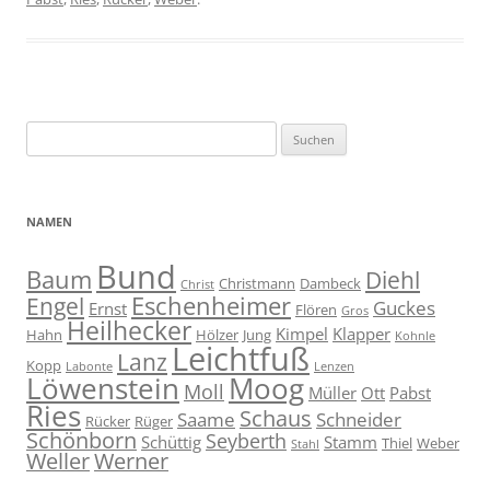
Suche
nach:
NAMEN
Bund
Baum
Diehl
Christmann
Dambeck
Christ
Eschenheimer
Engel
Guckes
Ernst
Flören
Gros
Heilhecker
Kimpel
Klapper
Hahn
Hölzer
Jung
Kohnle
Leichtfuß
Lanz
Kopp
Labonte
Lenzen
Moog
Löwenstein
Moll
Müller
Ott
Pabst
Ries
Schaus
Saame
Schneider
Rücker
Rüger
Schönborn
Seyberth
Schüttig
Stamm
Thiel
Weber
Stahl
Weller
Werner