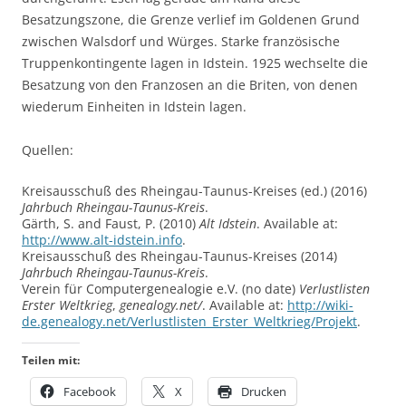
Besatzungszone, die Grenze verlief im Goldenen Grund
zwischen Walsdorf und Würges. Starke französische
Truppenkontingente lagen in Idstein. 1925 wechselte die
Besatzung von den Franzosen an die Briten, von denen
wiederum Einheiten in Idstein lagen.
Quellen:
Kreisausschuß des Rheingau-Taunus-Kreises (ed.) (2016)
Jahrbuch Rheingau-Taunus-Kreis
.
Gärth, S. and Faust, P. (2010)
Alt Idstein
. Available at:
http://www.alt-idstein.info
.
Kreisausschuß des Rheingau-Taunus-Kreises (2014)
Jahrbuch Rheingau-Taunus-Kreis
.
Verein für Computergenealogie e.V. (no date)
Verlustlisten
Erster Weltkrieg
,
genealogy.net/
. Available at:
http://wiki-
de.genealogy.net/Verlustlisten_Erster_Weltkrieg/Projekt
.
Teilen mit:
Facebook
X
Drucken