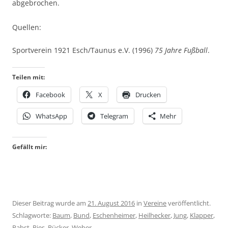
abgebrochen.
Quellen:
Sportverein 1921 Esch/Taunus e.V. (1996)
75 Jahre Fußball
.
Teilen mit:
Facebook
X
Drucken
WhatsApp
Telegram
Mehr
Gefällt mir:
Dieser Beitrag wurde am
21. August 2016
in
Vereine
veröffentlicht.
Schlagworte:
Baum
,
Bund
,
Eschenheimer
,
Heilhecker
,
Jung
,
Klapper
,
Pabst
,
Ries
,
Rücker
,
Weber
.