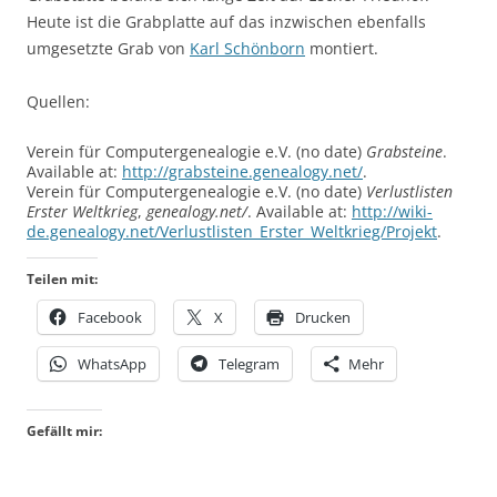
Heute ist die Grabplatte auf das inzwischen ebenfalls
umgesetzte Grab von
Karl Schönborn
montiert.
Quellen:
Verein für Computergenealogie e.V. (no date)
Grabsteine
.
Available at:
http://grabsteine.genealogy.net/
.
Verein für Computergenealogie e.V. (no date)
Verlustlisten
Erster Weltkrieg
,
genealogy.net/
. Available at:
http://wiki-
de.genealogy.net/Verlustlisten_Erster_Weltkrieg/Projekt
.
Teilen mit:
Facebook
X
Drucken
WhatsApp
Telegram
Mehr
Gefällt mir: