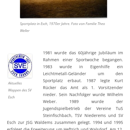
Sportplatz in Esch, 1970er Jahre. Foto von Familie Theo
Weller
1981 wurde das 60jährige Jubiläum im
Rahmen einer Sportwoche begangen.
1983 wurde in Eigenhilfe ein
Leichtmetall-Geländer um den
Sportplatz erbaut. 1987 legte Kurt
Aktuelles
Rücker das Amt als 1. Vorsitzender
Wappen des SV
nieder. Sein Nachfolger wurde Wilhelm
Esch
Weber. 1989 wurde der
Jugendspielbetrieb der Vereine TuS
Steinfischbach, TSV Niederems und SV
Esch zur JSG Waldems zusammen gelegt. 1994 und 1995
erfolget die Erweiterung um Heftrich und Walsdorf. Am 12.