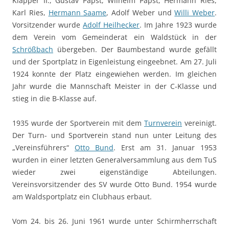
Klapper II., Gustav Papst, Wilhelm Papst, Hermann Ries,
Karl Ries,
Hermann Saame
, Adolf Weber und
Willi Weber
.
Vorsitzender wurde
Adolf Heilhecker
. Im Jahre 1923 wurde
dem Verein vom Gemeinderat ein Waldstück in der
Schrößbach
übergeben. Der Baumbestand wurde gefällt
und der Sportplatz in Eigenleistung eingeebnet. Am 27. Juli
1924 konnte der Platz eingewiehen werden. Im gleichen
Jahr wurde die Mannschaft Meister in der C-Klasse und
stieg in die B-Klasse auf.
1935 wurde der Sportverein mit dem
Turnverein
vereinigt.
Der Turn- und Sportverein stand nun unter Leitung des
„Vereinsführers“
Otto Bund
. Erst am 31. Januar 1953
wurden in einer letzten Generalversammlung aus dem TuS
wieder zwei eigenständige Abteilungen.
Vereinsvorsitzender des SV wurde Otto Bund. 1954 wurde
am Waldsportplatz ein Clubhaus erbaut.
Vom 24. bis 26. Juni 1961 wurde unter Schirmherrschaft