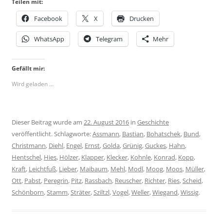
Teilen mit:
Facebook
X
Drucken
WhatsApp
Telegram
Mehr
Gefällt mir:
Wird geladen …
Dieser Beitrag wurde am
22. August 2016
in
Geschichte
veröffentlicht. Schlagworte:
Assmann
,
Bastian
,
Bohatschek
,
Bund
,
Christmann
,
Diehl
,
Engel
,
Ernst
,
Golda
,
Grünig
,
Guckes
,
Hahn
,
Hentschel
,
Hies
,
Hölzer
,
Klapper
,
Klecker
,
Kohnle
,
Konrad
,
Kopp
,
Kraft
,
Leichtfuß
,
Lieber
,
Maibaum
,
Mehl
,
Modl
,
Moog
,
Moos
,
Müller
,
Ott
,
Pabst
,
Peregrin
,
Pitz
,
Rassbach
,
Reuscher
,
Richter
,
Ries
,
Scheid
,
Schönborn
,
Stamm
,
Sträter
,
Sziltzl
,
Vogel
,
Weller
,
Wiegand
,
Wissig
.