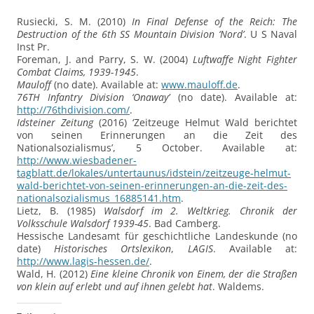
Rusiecki, S. M. (2010)
In Final Defense of the Reich: The
Destruction of the 6th SS Mountain Division ‘Nord’
. U S Naval
Inst Pr.
Foreman, J. and Parry, S. W. (2004)
Luftwaffe Night Fighter
Combat Claims, 1939-1945
.
Mauloff
(no date). Available at:
www.mauloff.de
.
76TH Infantry Division ‘Onaway’
(no date). Available at:
http://76thdivision.com/
.
Idsteiner Zeitung
(2016) ‘Zeitzeuge Helmut Wald berichtet
von seinen Erinnerungen an die Zeit des
Nationalsozialismus’, 5 October. Available at:
http://www.wiesbadener-
tagblatt.de/lokales/untertaunus/idstein/zeitzeuge-helmut-
wald-berichtet-von-seinen-erinnerungen-an-die-zeit-des-
nationalsozialismus_16885141.htm
.
Lietz, B. (1985)
Walsdorf im 2. Weltkrieg. Chronik der
Volksschule Walsdorf 1939-45
. Bad Camberg.
Hessische Landesamt für geschichtliche Landeskunde (no
date)
Historisches Ortslexikon
,
LAGIS
. Available at:
http://www.lagis-hessen.de/
.
Wald, H. (2012)
Eine kleine Chronik von Einem, der die Straßen
von klein auf erlebt und auf ihnen gelebt hat
. Waldems.