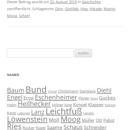
Dieser Beitrag wurde am
22. August 2016
in
Geschichte
veröffentlicht. Schlagworte:
Dörr
,
Gottlieb
,
Hies
,
Hikade
,
Martin
,
Moog
,
Scherf
.
Suche
nach:
NAMEN
Bund
Baum
Diehl
Christmann
Dambeck
Christ
Eschenheimer
Engel
Guckes
Ernst
Flören
Gros
Heilhecker
Kimpel
Klapper
Hahn
Hölzer
Jung
Kohnle
Leichtfuß
Lanz
Kopp
Labonte
Lenzen
Moog
Löwenstein
Moll
Müller
Ott
Pabst
Ries
Schaus
Saame
Schneider
Rücker
Rüger