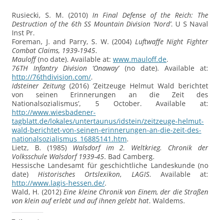
Rusiecki, S. M. (2010)
In Final Defense of the Reich: The
Destruction of the 6th SS Mountain Division ‘Nord’
. U S Naval
Inst Pr.
Foreman, J. and Parry, S. W. (2004)
Luftwaffe Night Fighter
Combat Claims, 1939-1945
.
Mauloff
(no date). Available at:
www.mauloff.de
.
76TH Infantry Division ‘Onaway’
(no date). Available at:
http://76thdivision.com/
.
Idsteiner Zeitung
(2016) ‘Zeitzeuge Helmut Wald berichtet
von seinen Erinnerungen an die Zeit des
Nationalsozialismus’, 5 October. Available at:
http://www.wiesbadener-
tagblatt.de/lokales/untertaunus/idstein/zeitzeuge-helmut-
wald-berichtet-von-seinen-erinnerungen-an-die-zeit-des-
nationalsozialismus_16885141.htm
.
Lietz, B. (1985)
Walsdorf im 2. Weltkrieg. Chronik der
Volksschule Walsdorf 1939-45
. Bad Camberg.
Hessische Landesamt für geschichtliche Landeskunde (no
date)
Historisches Ortslexikon
,
LAGIS
. Available at:
http://www.lagis-hessen.de/
.
Wald, H. (2012)
Eine kleine Chronik von Einem, der die Straßen
von klein auf erlebt und auf ihnen gelebt hat
. Waldems.