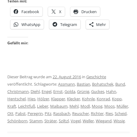
Teilen mit:
Facebook
X
Drucken
WhatsApp
Telegram
Mehr
Gefällt mir:
Dieser Beitrag wurde am
22. August 2016
in
Geschichte
veröffentlicht. Schlagworte:
Assmann
,
Bastian
,
Bohatschek
,
Bund
,
Christmann
,
Diehl
,
Engel
,
Ernst
,
Golda
,
Grünig
,
Guckes
,
Hahn
,
Hentschel
,
Hies
,
Hölzer
,
Klapper
,
Klecker
,
Kohnle
,
Konrad
,
Kopp
,
Kraft
,
Leichtfuß
,
Lieber
,
Maibaum
,
Mehl
,
Modl
,
Moog
,
Moos
,
Müller
,
Ott
,
Pabst
,
Peregrin
,
Pitz
,
Rassbach
,
Reuscher
,
Richter
,
Ries
,
Scheid
,
Schönborn
,
Stamm
,
Sträter
,
Sziltzl
,
Vogel
,
Weller
,
Wiegand
,
Wissig
.