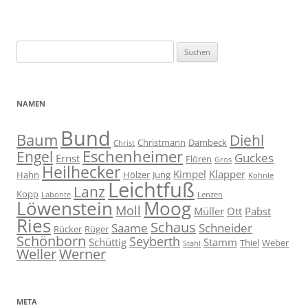
Suche
nach:
NAMEN
Bund
Baum
Diehl
Christmann
Dambeck
Christ
Eschenheimer
Engel
Guckes
Ernst
Flören
Gros
Heilhecker
Kimpel
Klapper
Hahn
Hölzer
Jung
Kohnle
Leichtfuß
Lanz
Kopp
Labonte
Lenzen
Moog
Löwenstein
Moll
Müller
Ott
Pabst
Ries
Schaus
Saame
Schneider
Rücker
Rüger
Schönborn
Seyberth
Schüttig
Stamm
Thiel
Weber
Stahl
Weller
Werner
META