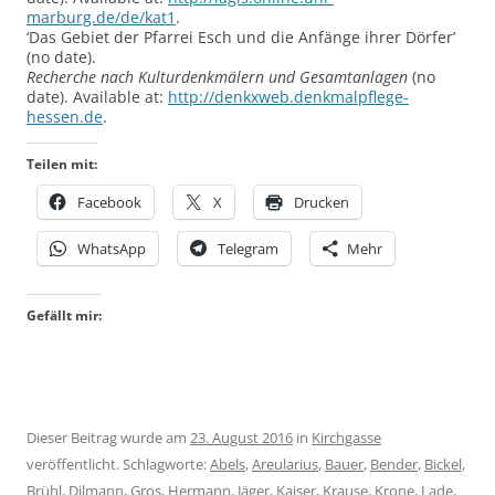
marburg.de/de/kat1
.
‘Das Gebiet der Pfarrei Esch und die Anfänge ihrer Dörfer’
(no date).
Recherche nach Kulturdenkmälern und Gesamtanlagen
(no
date). Available at:
http://denkxweb.denkmalpflege-
hessen.de
.
Teilen mit:
Facebook
X
Drucken
WhatsApp
Telegram
Mehr
Gefällt mir:
Dieser Beitrag wurde am
23. August 2016
in
Kirchgasse
veröffentlicht. Schlagworte:
Abels
,
Areularius
,
Bauer
,
Bender
,
Bickel
,
Brühl
,
Dilmann
,
Gros
,
Hermann
,
Jäger
,
Kaiser
,
Krause
,
Krone
,
Lade
,