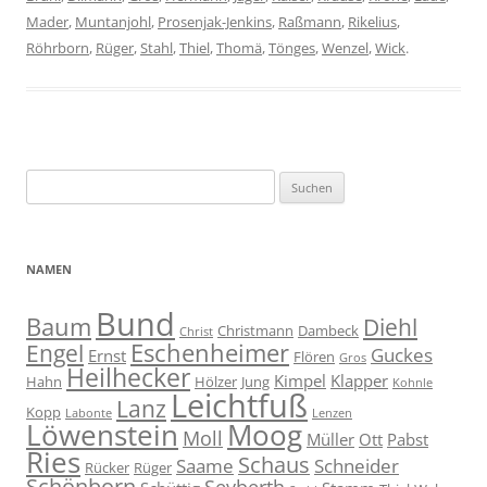
Mader
,
Muntanjohl
,
Prosenjak-Jenkins
,
Raßmann
,
Rikelius
,
Röhrborn
,
Rüger
,
Stahl
,
Thiel
,
Thomä
,
Tönges
,
Wenzel
,
Wick
.
Suche
nach:
NAMEN
Bund
Baum
Diehl
Christmann
Dambeck
Christ
Eschenheimer
Engel
Guckes
Ernst
Flören
Gros
Heilhecker
Kimpel
Klapper
Hahn
Hölzer
Jung
Kohnle
Leichtfuß
Lanz
Kopp
Labonte
Lenzen
Moog
Löwenstein
Moll
Müller
Ott
Pabst
Ries
Schaus
Saame
Schneider
Rücker
Rüger
Schönborn
Seyberth