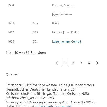
1594
Rikelius, Adamus
Jäger, Johannes
1633
1635
Brühl
1635
1635
Dilman, Johan Philips
1665
1703
Rüger, Johann Conrad
1 bis 10 von 31 Einträgen
❮
1
2
3
4
❯
Quellen:
Sternberg, L. (1926)
Land Nassau
. Leipzig (Brandstetters
Heimatbücher Deutscher Landschaften, 26).
Kreisausschuß des Rheingau-Taunus-Kreises (1988)
Jahrbuch Rheingau-Taunus-Kreis
.
Landesgeschichtliches Informationssystem Hessen (LAGIS)
(no
date). Available at:
http://lagis.online.uni-