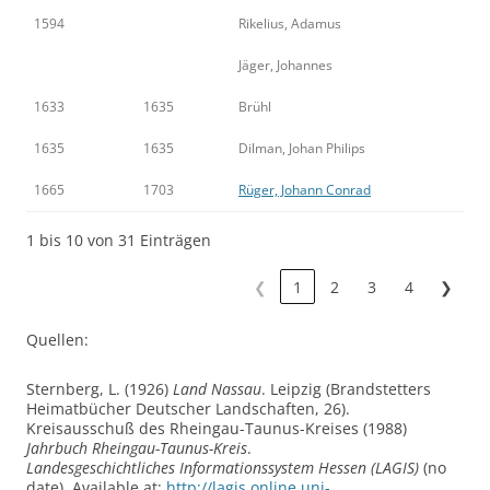
1594
Rikelius, Adamus
Jäger, Johannes
1633
1635
Brühl
1635
1635
Dilman, Johan Philips
1665
1703
Rüger, Johann Conrad
1 bis 10 von 31 Einträgen
❮
1
2
3
4
❯
Quellen:
Sternberg, L. (1926)
Land Nassau
. Leipzig (Brandstetters
Heimatbücher Deutscher Landschaften, 26).
Kreisausschuß des Rheingau-Taunus-Kreises (1988)
Jahrbuch Rheingau-Taunus-Kreis
.
Landesgeschichtliches Informationssystem Hessen (LAGIS)
(no
date). Available at:
http://lagis.online.uni-