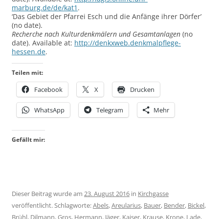
marburg.de/de/kat1
.
‘Das Gebiet der Pfarrei Esch und die Anfänge ihrer Dörfer’
(no date).
Recherche nach Kulturdenkmälern und Gesamtanlagen
(no
date). Available at:
http://denkxweb.denkmalpflege-
hessen.de
.
Teilen mit:
Facebook
X
Drucken
WhatsApp
Telegram
Mehr
Gefällt mir:
Dieser Beitrag wurde am
23. August 2016
in
Kirchgasse
veröffentlicht. Schlagworte:
Abels
,
Areularius
,
Bauer
,
Bender
,
Bickel
,
Brühl
,
Dilmann
,
Gros
,
Hermann
,
Jäger
,
Kaiser
,
Krause
,
Krone
,
Lade
,