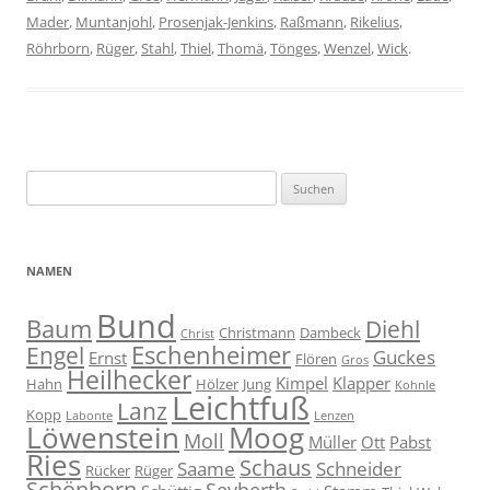
Mader
,
Muntanjohl
,
Prosenjak-Jenkins
,
Raßmann
,
Rikelius
,
Röhrborn
,
Rüger
,
Stahl
,
Thiel
,
Thomä
,
Tönges
,
Wenzel
,
Wick
.
Suche
nach:
NAMEN
Bund
Baum
Diehl
Christmann
Dambeck
Christ
Eschenheimer
Engel
Guckes
Ernst
Flören
Gros
Heilhecker
Kimpel
Klapper
Hahn
Hölzer
Jung
Kohnle
Leichtfuß
Lanz
Kopp
Labonte
Lenzen
Moog
Löwenstein
Moll
Müller
Ott
Pabst
Ries
Schaus
Saame
Schneider
Rücker
Rüger
Schönborn
Seyberth