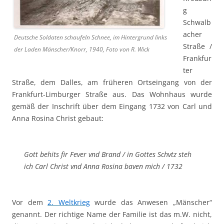
g
Schwalb
acher
Deutsche Soldaten schaufeln Schnee, im Hintergrund links
Straße /
der Laden Mänscher/Knorr, 1940, Foto von R. Wick
Frankfur
ter
Straße, dem Dalles, am früheren Ortseingang von der
Frankfurt-Limburger Straße aus. Das Wohnhaus wurde
gemäß der Inschrift über dem Eingang 1732 von Carl und
Anna Rosina Christ gebaut:
Gott behits fir Fever vnd Brand / in Gottes Schvtz steh
ich Carl Christ vnd Anna Rosina baven mich / 1732
Vor dem
2. Weltkrieg
wurde das Anwesen „Mänscher“
genannt. Der richtige Name der Familie ist das m.W. nicht,