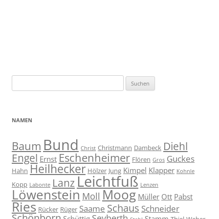
Suche
nach:
NAMEN
Bund
Baum
Diehl
Christmann
Dambeck
Christ
Eschenheimer
Engel
Guckes
Ernst
Flören
Gros
Heilhecker
Kimpel
Klapper
Hahn
Hölzer
Jung
Kohnle
Leichtfuß
Lanz
Kopp
Labonte
Lenzen
Moog
Löwenstein
Moll
Müller
Ott
Pabst
Ries
Schaus
Saame
Schneider
Rücker
Rüger
Schönborn
Seyberth
Schüttig
Stamm