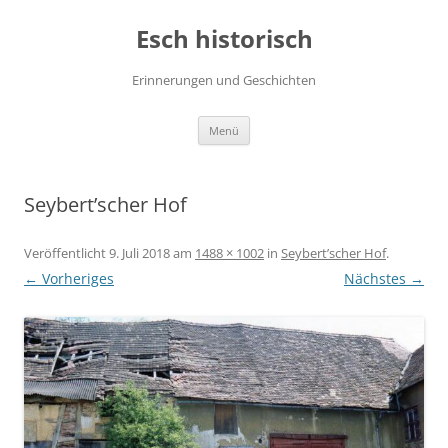
Zum
Inhalt
Esch historisch
springen
Erinnerungen und Geschichten
Menü
Seybert’scher Hof
Veröffentlicht
9. Juli 2018
am
1488 × 1002
in
Seybert’scher Hof
.
← Vorheriges
Nächstes →