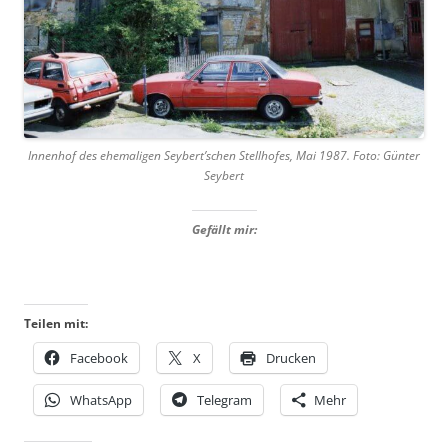
Innenhof des ehemaligen Seybert’schen Stellhofes, Mai 1987. Foto: Günter
Seybert
Gefällt mir:
Teilen mit:
Facebook
X
Drucken
WhatsApp
Telegram
Mehr