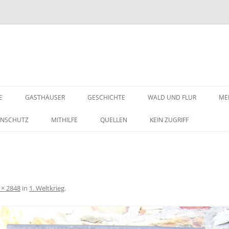
E
GASTHÄUSER
GESCHICHTE
WALD UND FLUR
ME
ENSCHUTZ
MITHILFE
QUELLEN
KEIN ZUGRIFF
 × 2848
in
1. Weltkrieg
.